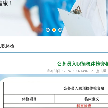
入职体检
公务员入职预检体检套
发布时间：2024-06-06 14:07:52
点击量