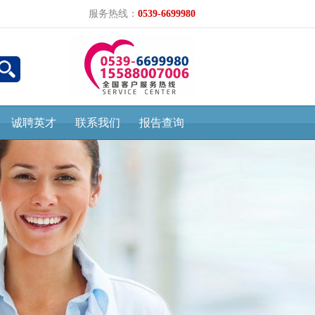
服务热线：
0539-6699980
诚聘英才
联系我们
报告查询