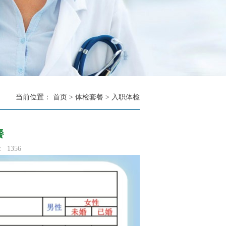
当前位置：
首页
>
体检套餐
>
入职体检
餐
：
1356