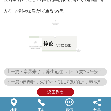
次“春季保养”，通过专业体检了解自身状况，有针对性地调整生活
方式，以最佳状态迎接生机盎然的春天。
惊蛰
/ JING ZHE
上一篇 : 寒露来了，养生记住“四不五要”保平安！
下一篇: 春养肝，先审计：别把沉默的肝，养成“坏账”
返回列表




地图
电话
短信
分享