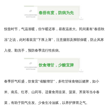
春捂有度，防病为先
惊蛰时节，气温渐暖，但乍暖还寒，昼夜温差大。民间素有“春捂秋
冻”之说，此时着装宜“下厚上薄”，注意腿部及脚部保暖，防止风寒
入侵。勤洗手，预防春季流行性疾病。
饮食增甘，少酸宜脾
春季肝气旺盛，饮食宜“省酸增甘”，多吃甘味食物以健脾，如小
米、南瓜、红枣、山药等。适量食用韭菜、菠菜、荠菜等当令春
菜，有助于阳气生发。少食生冷油腻，以养护脾胃之气。