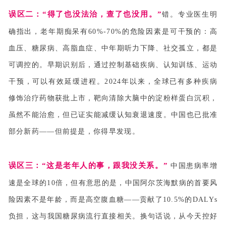
误区二：“
得了也没法治，查了也没用。
”
错。专业医生明
确指出，老年期痴呆有60%-70%的危险因素是可干预的：高
血压、糖尿病、高脂血症、中年期听力下降、社交孤立，都是
可调控的。早期识别后，通过控制基础疾病、认知训练、运动
干预，可以有效延缓进程。2024年以来，全球已有多种疾病
修饰治疗药物获批上市，靶向清除大脑中的淀粉样蛋白沉积，
虽然不能治愈，但已证实能减缓认知衰退速度。中国也已批准
部分新药——但前提是，你得早发现。
误区三：“
这是老年人的事，跟我没关系。
”
中国患病率增
速是全球的10倍，但有意思的是，中国阿尔茨海默病的首要风
险因素不是年龄，而是高空腹血糖——贡献了10.5%的DALYs
负担，这与我国糖尿病流行直接相关。换句话说，从今天控好