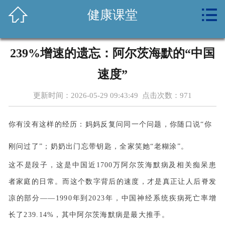



健康课堂
首页
关于我们
239%增速的遗忘：阿尔茨海默的“中国
新闻资讯
速度”
养生常识
更新时间：2026-05-29 09:43:49 点击次数：
971
健康课堂
你有没有这样的经历：妈妈反复问同一个问题，你随口说“你
体检套餐
刚问过了”；奶奶出门忘带钥匙，全家笑她“老糊涂”。
这不是段子，这是中国近1700万阿尔茨海默病及相关痴呆患
设备环境
者家庭的日常。而这个数字背后的速度，才是真正让人后脊发
公益活动
凉的部分——1990年到2023年，中国神经系统疾病死亡率增
长了239.14%，其中阿尔茨海默病是最大推手。
诚聘英才