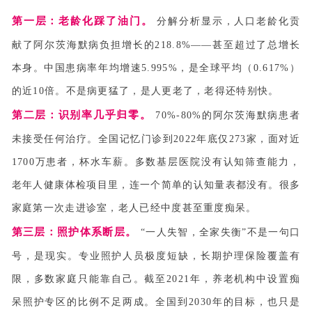
第一层：老龄化踩了油门。
分解分析显示，人口老龄化贡
献了阿尔茨海默病负担增长的218.8%——甚至超过了总增长
本身。中国患病率年均增速5.995%，是全球平均（0.617%）
的近10倍。不是病更猛了，是人更老了，老得还特别快。
第二层：识别率几乎归零。
70%-80%的阿尔茨海默病患者
未接受任何治疗。全国记忆门诊到2022年底仅273家，面对近
1700万患者，杯水车薪。多数基层医院没有认知筛查能力，
老年人健康体检项目里，连一个简单的认知量表都没有。很多
家庭第一次走进诊室，老人已经中度甚至重度痴呆。
第三层：照护体系断层。
“一人失智，全家失衡”不是一句口
号，是现实。专业照护人员极度短缺，长期护理保险覆盖有
限，多数家庭只能靠自己。截至2021年，养老机构中设置痴
呆照护专区的比例不足两成。全国到2030年的目标，也只是