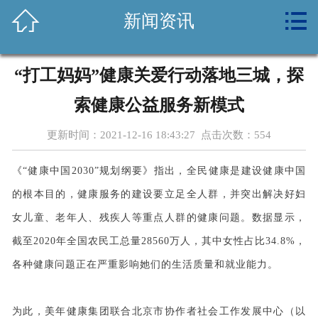



新闻资讯
首页
关于我们
“打工妈妈”健康关爱行动落地三城，探
新闻资讯
索健康公益服务新模式
养生常识
更新时间：2021-12-16 18:43:27 点击次数：
554
健康课堂
《“健康中国2030”规划纲要》指出，全民健康是建设健康中国
的根本目的，健康服务的建设要立足全人群，并突出解决好妇
体检套餐
女儿童、老年人、残疾人等重点人群的健康问题。数据显示，
设备环境
截至2020年全国农民工总量28560万人，其中女性占比34.8%，
各种健康问题正在严重影响她们的生活质量和就业能力。
公益活动
为此，美年健康集团联合北京市协作者社会工作发展中心（以
诚聘英才