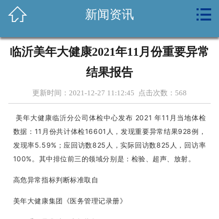



新闻资讯
首页
关于我们
临沂美年大健康2021年11月份重要异常
新闻资讯
结果报告
养生常识
更新时间：2021-12-27 11:12:45 点击次数：
568
健康课堂
美年大健康临沂分公司体检中心发布 2021 年11月当地体检
数据：11月份共计体检16601人，发现重要异常结果928例，
体检套餐
发现率5.59%；应回访数825人，实际回访数825人，回访率
100%。其中排位前三的领域分别是：检验、超声、放射。
设备环境
高危异常指标判断标准取自
公益活动
美年大健康集团《医务管理记录册》
诚聘英才