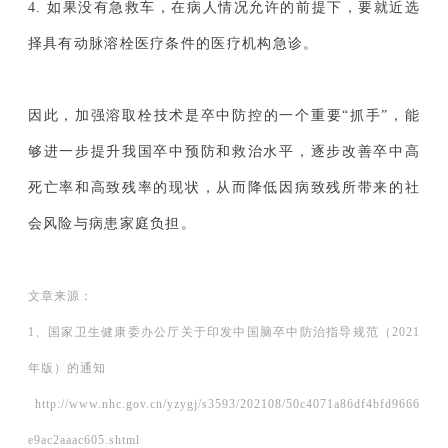
4. 如果没有急救车，在病人情况允许的前提下，要就近选
择具有动脉溶栓医疗条件的医疗机构急诊。
因此，加强溶取栓技术是卒中防控的一个重要“抓手”，能
够进一步提升我国卒中预防和救治水平，逐步改善卒中高
死亡率和高致残率的现状，从而降低因病致残所带来的社
会风险与病患家庭负担。
文章来源：
1、国家卫生健康委办公厅关于印发中国脑卒中防治指导规范（2021
年版）的通知
http://www.nhc.gov.cn/yzygj/s3593/202108/50c4071a86df4bfd9666
e9ac2aaac605.shtml