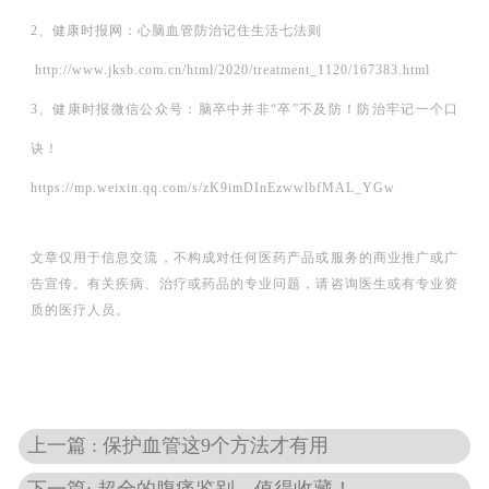
2、健康时报网：心脑血管防治记住生活七法则
http://www.jksb.com.cn/html/2020/treatment_1120/167383.html
3、健康时报微信公众号：脑卒中并非“卒”不及防！防治牢记一个口
诀！
https://mp.weixin.qq.com/s/zK9imDInEzwwlbfMAL_YGw
文章仅用于信息交流，不构成对任何医药产品或服务的商业推广或广
告宣传。有关疾病、治疗或药品的专业问题，请咨询医生或有专业资
质的医疗人员。
上一篇 : 保护血管这9个方法才有用
下一篇: 超全的腹痛鉴别，值得收藏！